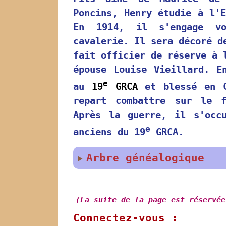
Poncins, Henry étudie à l'
En 1914, il s'engage vo
cavalerie. Il sera décoré d
fait officier de réserve à 
épouse Louise Vieillard. E
e
au
19
GRCA
et blessé en C
repart combattre sur le f
Après la guerre, il s'occ
e
anciens du 19
GRCA.
Arbre généalogique
(La suite de la page est réservée
Connectez-vous :